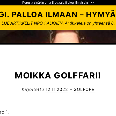
Perusta sinäkin oma Blogaaja.fi blogi ilmaiseksi >>
GI. PALLOA ILMAAN – HYMYÄ
LUE ARTIKKELIT NRO 1 ALKAEN. Artikkeleja on yhteensä 8.
MOIKKA GOLFFARI!
Kirjoitettu
12.11.2022
–
GOLFOPE
ro 1.