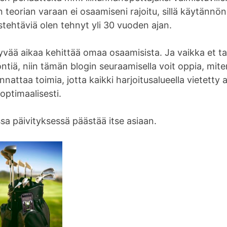
 teorian varaan ei osaamiseni rajoitu, sillä käytännön
tehtäviä olen tehnyt yli 30 vuoden ajan.
yvää aikaa kehittää omaa osaamisista. Ja vaikka et talv
ntiä, niin tämän blogin seuraamisella voit oppia, mite
nattaa toimia, jotta kaikki harjoitusalueella vietetty ai
optimaalisesti.
a päivityksessä päästää itse asiaan.