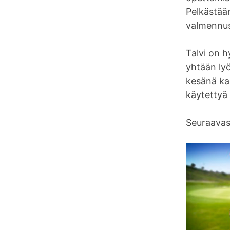
Pelkästään
valmennus
Talvi on h
yhtään lyö
kesänä kan
käytettyä 
Seuraavass