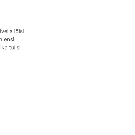
ella löisi
n ensi
ka tulisi