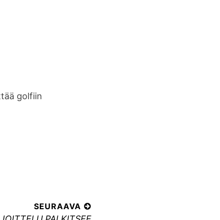
ttää golfiin
SEURAAVA
JOITTELU PALKITSEE