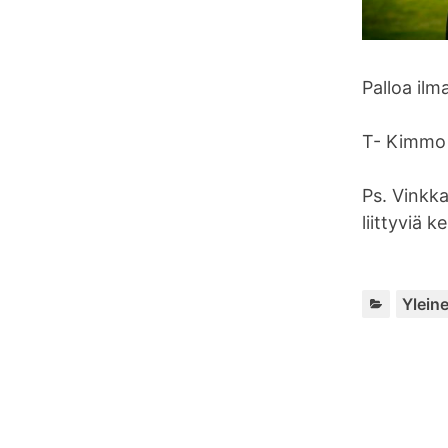
Palloa il
T- Kimmo
Ps. Vinkkaa
liittyviä k
Ylein
A