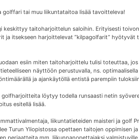
 golffari tai muu liikuntataitoa lisää tavoitteleva!
 keskittyy taitoharjoittelun saloihin. Erityisesti toivon
rit ja itsekseen harjoittelevat ”kilpagolfarit” hyötyvät 
uodaan esiin miten taitoharjoittelu tulisi toteuttaa, jo
 tieteelliseen näyttöön perustuvalla, ns. optimaalisella 
öntimäärällä ja ajankäytöllä entistä parempiin tuloksii
ä golfharjoitteita löytyy todella runsaasti netin syövere
oitus esitellä lisää.
ammattivalmentaja, liikuntatieteiden maisteri ja golf P
ee Turun Yliopistossa opettaen taitojen oppimisen ja
n periaatteita mm. liikunnanopettajaksi valmistuville