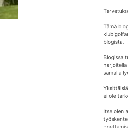
Tervetuloa
Tämä blogi
klubigolfa
blogista.
Blogissa t
harjoitella
samalla ly
Yksittäisi
ei ole tark
Itse olen 
työskentel
opettamise