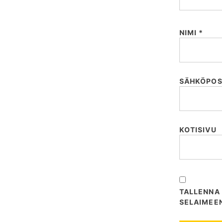
a
u
s
NIMI
*
SÄHKÖPOS
KOTISIVU
TALLENNA 
SELAIMEE