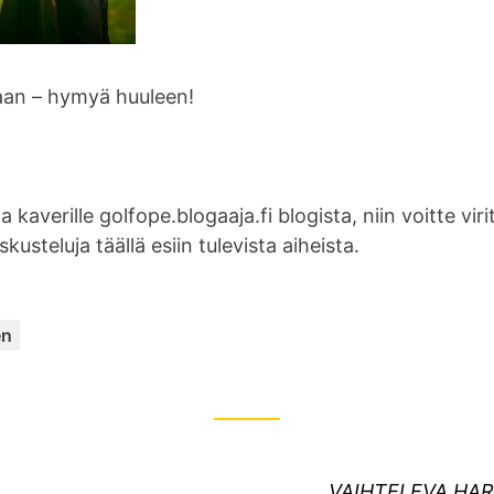
maan – hymyä huuleen!
 kaverille golfope.blogaaja.fi blogista, niin voitte viri
eskusteluja täällä esiin tulevista aiheista.
K
en
a
t
e
g
o
S
VAIHTELEVA HAR
r