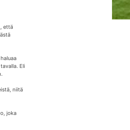
, että
tästä
s haluaa
tavalla. Eli
n.
istä, niitä
ro, joka
.