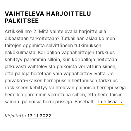
A
T
S
VAIHTELEVA HARJOITTELU
E
U
PALKITSEE
L
O
E
R
Artikkeli nro 2. Mitä vaihtelevalla harjoittelulla
V
I
oikeastaan tarkoitetaan? Tutkaillaan asiaa kolmen
A
T
taitojen oppimista selvittäneen tutkimuksen
N
U
näkökulmasta. Koripallon vapaaheittojen tarkkuus
H
K
kehittyy paremmin silloin, kun koripalloja heitetään
A
S
jatkuvasti vaihtelevista paikoista verrattuna siihen,
R
I
että palloja heitetään vain vapaaheittoviivalta. Jo
J
I
päiväkoti-ikäisen hernepussin heittämisen tarkkuus
O
N
roskikseen kehittyy vaihtelevan painoisia hernepusseja
I
heitellen paremmin verrattuna siihen, että heiteltäisiin
T
saman painoisia hernepusseja. Baseball…
Lue lisää
V
T
A
E
I
Kirjoitettu
13.11.2022
L
H
U
T