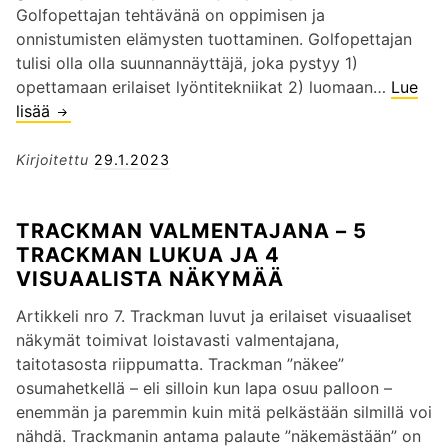
Golfopettajan tehtävänä on oppimisen ja
onnistumisten elämysten tuottaminen. Golfopettajan
tulisi olla olla suunnannäyttäjä, joka pystyy 1)
opettamaan erilaiset lyöntitekniikat 2) luomaan…
Lue
lisää
G
O
L
Kirjoitettu
29.1.2023
F
–
TRACKMAN VALMENTAJANA – 5
O
TRACKMAN LUKUA JA 4
N
VISUAALISTA NÄKYMÄÄ
N
I
Artikkeli nro 7. Trackman luvut ja erilaiset visuaaliset
S
näkymät toimivat loistavasti valmentajana,
T
taitotasosta riippumatta. Trackman ”näkee”
U
osumahetkellä – eli silloin kun lapa osuu palloon –
M
enemmän ja paremmin kuin mitä pelkästään silmillä voi
I
nähdä. Trackmanin antama palaute ”näkemästään” on
S