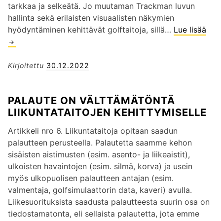
tarkkaa ja selkeätä. Jo muutaman Trackman luvun
E
hallinta sekä erilaisten visuaalisten näkymien
N
hyödyntäminen kehittävät golftaitoja, sillä…
Lue lisää
T
E
r
L
a
Ä
c
Kirjoitettu
30.12.2022
M
k
Y
m
K
PALAUTE ON VÄLTTÄMÄTÖNTÄ
a
S
LIIKUNTATAITOJEN KEHITTYMISELLE
n
I
v
Ä
Artikkeli nro 6. Liikuntataitoja opitaan saadun
a
G
palautteen perusteella. Palautetta saamme kehon
l
O
sisäisten aistimusten (esim. asento- ja liikeaistit),
m
L
ulkoisten havaintojen (esim. silmä, korva) ja usein
e
F
myös ulkopuolisen palautteen antajan (esim.
n
O
valmentaja, golfsimulaattorin data, kaveri) avulla.
t
P
Liikesuorituksista saadusta palautteesta suurin osa on
a
E
tiedostamatonta, eli sellaista palautetta, jota emme
j