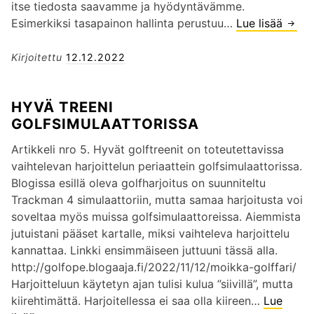
N
itse tiedosta saavamme ja hyödyntävämme.
a
A
Esimerkiksi tasapainon hallinta perustuu…
Lue lisää
P
n
V
A
a
U
L
Kirjoitettu
12.12.2022
–
L
A
5
L
U
T
HYVÄ TREENI
A
T
r
GOLFSIMULAATTORISSA
E
a
O
c
Artikkeli nro 5. Hyvät golftreenit on toteutettavissa
N
k
vaihtelevan harjoittelun periaattein golfsimulaattorissa.
V
m
Blogissa esillä oleva golfharjoitus on suunniteltu
Ä
a
Trackman 4 simulaattoriin, mutta samaa harjoitusta voi
L
n
soveltaa myös muissa golfsimulaattoreissa. Aiemmista
T
l
jutuistani pääset kartalle, miksi vaihteleva harjoittelu
T
u
kannattaa. Linkki ensimmäiseen juttuuni tässä alla.
Ä
k
http://golfope.blogaaja.fi/2022/11/12/moikka-golffari/
M
u
Harjoitteluun käytetyn ajan tulisi kulua ”siivillä”, mutta
Ä
a
kiirehtimättä. Harjoitellessa ei saa olla kiireen…
Lue
T