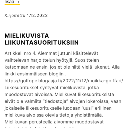
j
lisää
H
Ö
a
Y
N
4
V
Kirjoitettu
1.12.2022
T
v
Ä
Ä
i
T
L
MIELIKUVISTA
s
R
I
LIIKUNTASUORITUKSIIN
u
E
I
a
E
K
Artikkeli nro 4. Aiemmat juttuni käsittelevät
a
N
U
vaihtelevan harjoittelun hyötyjä. Suosittelen
l
I
N
katsomaan ne ensin, jos et ole niitä vielä lukenut. Alla
i
G
T
linkki ensimmäiseen blogiini.
s
O
A
https://golfope.blogaaja.fi/2022/11/12/moikka-golffari/
t
L
T
Liikesuoritukset syntyvät mielikuvista, jotka
a
F
A
muodostuvat aivoissa. Mielikuvat liikesuorituksista
n
S
I
eivät ole valmiita ”tiedostoja” aivojen lokeroissa, vaan
ä
I
T
jokaiselle liikesuoritukselle luodaan ”uusi” erillinen
k
M
O
mielikuva aivoissa olevia tietoja yhdistämällä.
y
U
J
Mielikuvan perusteella aivomme muodostavat
m
L