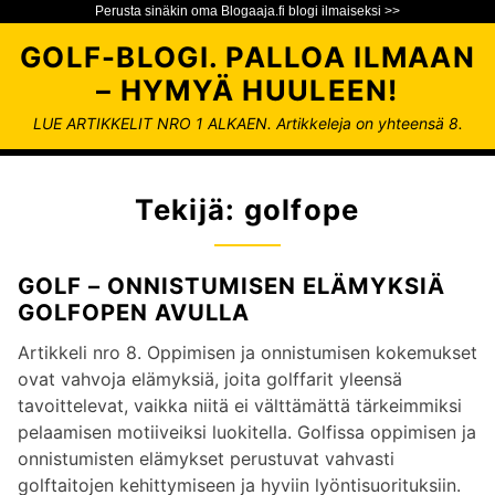
Perusta sinäkin oma Blogaaja.fi blogi ilmaiseksi >>
S
GOLF-BLOGI. PALLOA ILMAAN
i
– HYMYÄ HUULEEN!
i
r
LUE ARTIKKELIT NRO 1 ALKAEN. Artikkeleja on yhteensä 8.
r
y
s
Tekijä:
golfope
i
s
ä
GOLF – ONNISTUMISEN ELÄMYKSIÄ
l
GOLFOPEN AVULLA
t
Artikkeli nro 8. Oppimisen ja onnistumisen kokemukset
ö
ovat vahvoja elämyksiä, joita golffarit yleensä
ö
tavoittelevat, vaikka niitä ei välttämättä tärkeimmiksi
n
pelaamisen motiiveiksi luokitella. Golfissa oppimisen ja
onnistumisten elämykset perustuvat vahvasti
golftaitojen kehittymiseen ja hyviin lyöntisuorituksiin.