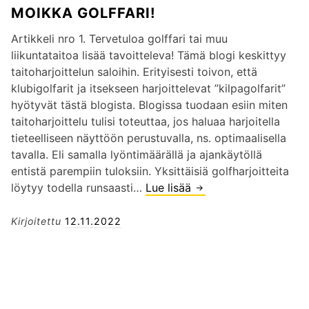
N
MOIKKA GOLFFARI!
E
S
L
U
Artikkeli nro 1. Tervetuloa golffari tai muu
E
D
liikuntataitoa lisää tavoitteleva! Tämä blogi keskittyy
V
E
taitoharjoittelun saloihin. Erityisesti toivon, että
A
N
klubigolfarit ja itsekseen harjoittelevat ”kilpagolfarit”
H
K
hyötyvät tästä blogista. Blogissa tuodaan esiin miten
A
U
taitoharjoittelu tulisi toteuttaa, jos haluaa harjoitella
R
O
tieteelliseen näyttöön perustuvalla, ns. optimaalisella
J
P
tavalla. Eli samalla lyöntimäärällä ja ajankäytöllä
O
P
entistä parempiin tuloksiin. Yksittäisiä golfharjoitteita
I
A
löytyy todella runsaasti…
Lue lisää
M
T
o
T
i
Kirjoitettu
12.11.2022
E
k
L
k
U
a
P
G
A
o