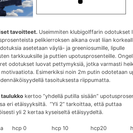
iset tavoitteet.
Useimmiten klubigolffarin odotukset 
prosenteista pelikierroksen aikana ovat liian korkeall
odotuksia asetetaan väylä- ja greeniosumille, lipulle
ten tarkkuuksille ja puttien upotusprosenteille. Ong
uret odotukset luovat pettymyksiä, jotka varmasti he
ja motivaatiota. Esimerkiksi noin 2m putin odotetaan
odennäköisyydellä tasoituksesta riippumatta.
a taulukko
kertoo ”yhdellä putilla sisään” upotusprosen
sa eri etäisyyksiltä. ”Yli 2” tarkoittaa, että puttaa
sesti yli 2 kertaa kyseiseltä etäisyydeltä.
 matka hcp 0 hcp 10 hcp20 hc