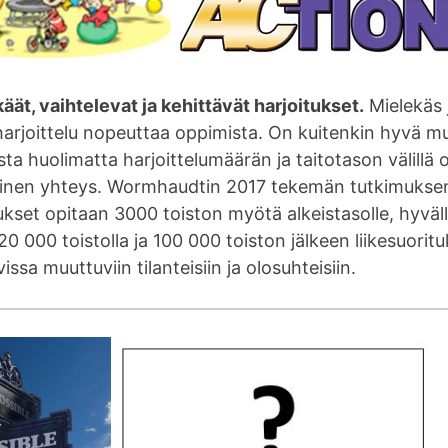
äät, vaihtelevat ja kehittävät harjoitukset.
Mielekäs 
arjoittelu nopeuttaa oppimista. On kuitenkin hyvä mu
sta huolimatta harjoittelumäärän ja taitotason välillä 
ainen yhteys. Wormhaudtin 2017 tekemän tutkimuks
tukset opitaan 3000 toiston myötä alkeistasolle, hyväll
0 000 toistolla ja 100 000 toiston jälkeen liikesuorit
issa muuttuviin tilanteisiin ja olosuhteisiin.