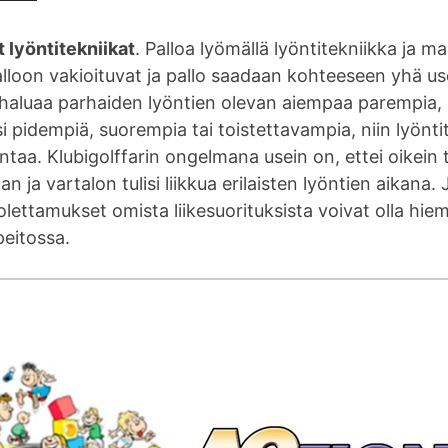
et lyöntitekniikat
. Palloa lyömällä lyöntitekniikka ja ma
lloon vakioituvat ja pallo saadaan kohteeseen yhä u
 haluaa parhaiden lyöntien olevan aiempaa parempia,
i pidempiä, suorempia tai toistettavampia, niin lyönti
ntaa. Klubigolffarin ongelmana usein on, ettei oikein 
n ja vartalon tulisi liikkua erilaisten lyöntien aikana. 
 olettamukset omista liikesuorituksista voivat olla hie
eitossa.