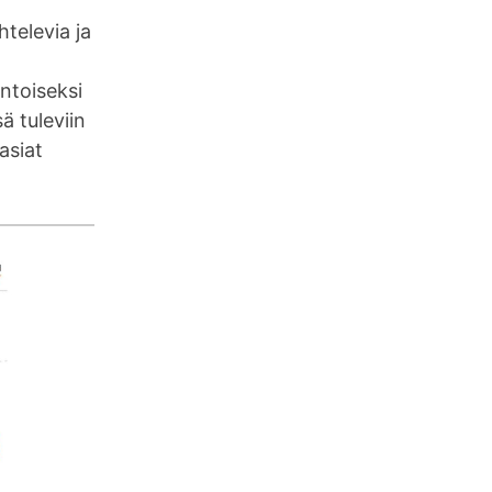
htelevia ja
intoiseksi
ä tuleviin
 asiat