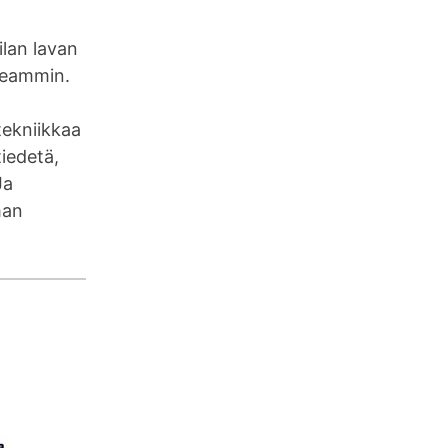
ilan lavan
seammin.
tekniikkaa
tiedetä,
Ja
man