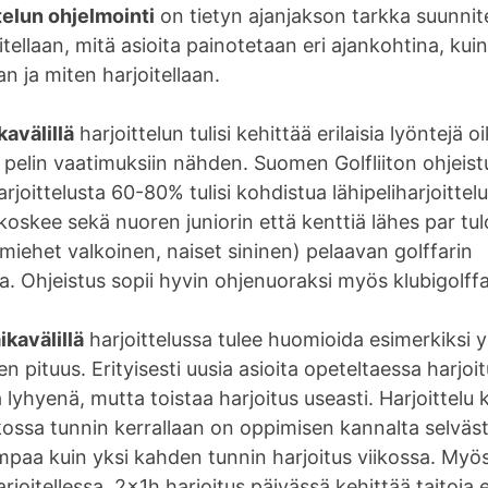
telun ohjelmointi
on tietyn ajanjakson tarkka suunnite
itellaan, mitä asioita painotetaan eri ajankohtina, kui
an ja miten harjoitellaan.
kavälillä
harjoittelun tulisi kehittää erilaisia lyöntejä 
 pelin vaatimuksiin nähden. Suomen Golfliiton ohjeis
joittelusta 60-80% tulisi kohdistua lähipeliharjoittel
koskee sekä nuoren juniorin että kenttiä lähes par tu
 (miehet valkoinen, naiset sininen) pelaavan golffarin
ua. Ohjeistus sopii hyvin ohjenuoraksi myös klubigolffar
ikavälillä
harjoittelussa tulee huomioida esimerkiksi y
en pituus. Erityisesti uusia asioita opeteltaessa harjoi
 lyhyenä, mutta toistaa harjoitus useasti. Harjoittelu 
kossa tunnin kerrallaan on oppimisen kannalta selväst
paa kuin yksi kahden tunnin harjoitus viikossa. Myö
rjoitellessa, 2x1h harjoitus päivässä kehittää taitoj