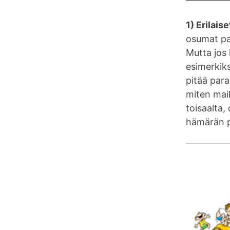
1) Erilais
osumat pa
Mutta jos
esimerkiks
pitää para
miten maila
toisaalta,
hämärän p