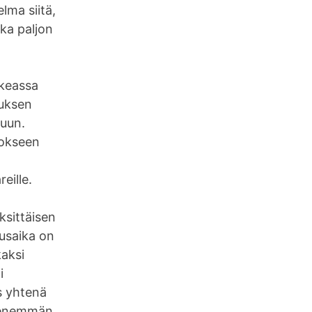
lma siitä,
nka paljon
oikeassa
tuksen
uuun.
lokseen
eille.
ksittäisen
tusaika on
kaksi
i
s yhtenä
a enemmän