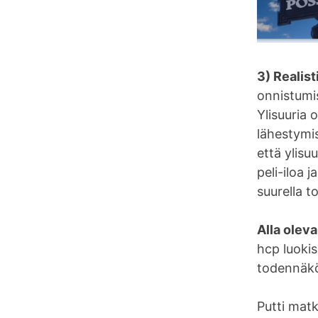
3) Realist
onnistumis
Ylisuuria 
lähestymis
että ylisu
peli-iloa 
suurella t
Alla olev
hcp luokis
todennäköi
Putti