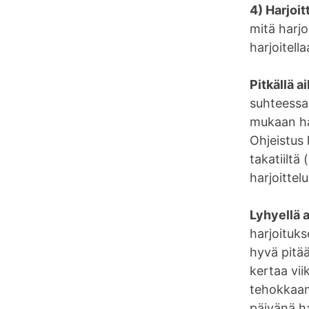
4) Harjoit
mitä harjo
harjoitella
Pitkällä ai
suhteessa
mukaan har
Ohjeistus 
takatiiltä
harjoittel
Lyhyellä a
harjoituks
hyvä pitää
kertaa vii
tehokkaam
päivänä ha