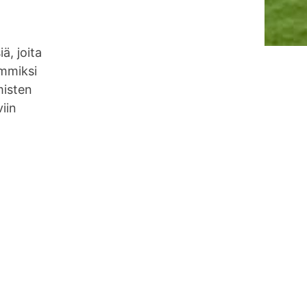
ä, joita
immiksi
misten
iin