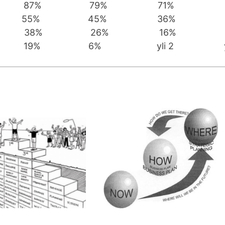
m 87% 79% 71% 6
m 55% 45% 36% 2
4m 38% 26% 16% 
m 19% 6% yli 2 yli