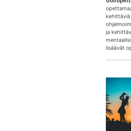
Golfopetta
opettamaan
kehittäviä
ohjelmoima
ja kehittä
mentaalisii
lisäävät o