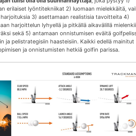
jan tulisi olla olla suunnannäyttäjä
, joka pystyy 1)
 erilaiset lyöntitekniikat 2) luomaan mielekkäitä, vai
 harjoituksia 3) asettamaan realistisia tavoitteita 4)
an harjoittelun lyhyellä ja pitkällä aikavälillä mielenki
väksi sekä 5) antamaan onnistumisen eväitä golfpeliss
n ja pelistrategisiin haasteisiin. Kaikki edellä mainitut
ppimisen ja onnistumisten hetkiä golfin parissa.