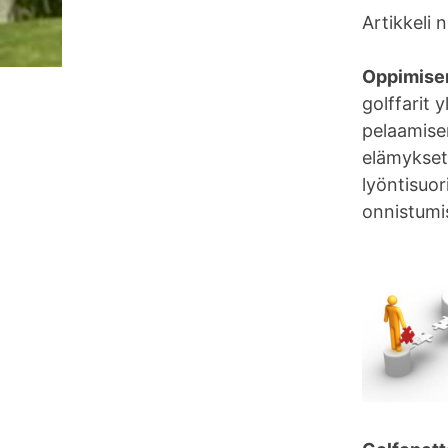
Artikkeli n
Oppimise
golffarit 
pelaamisen
elämykset 
lyöntisuor
onnistumi