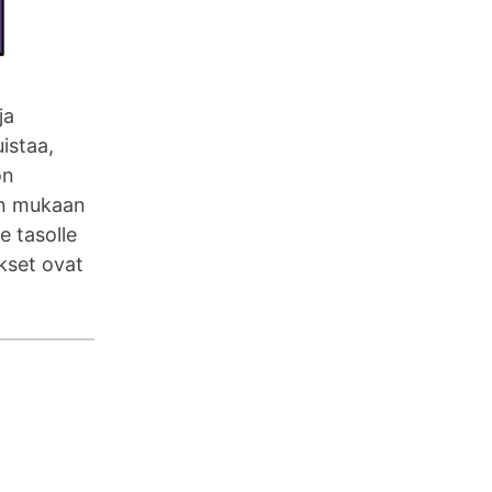
ja
istaa,
on
en mukaan
e tasolle
ukset ovat