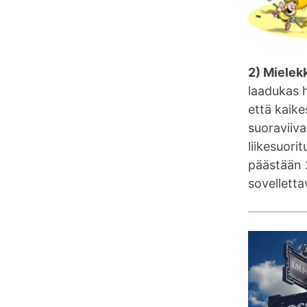
2) Mielekk
laadukas h
että kaike
suoraviiv
liikesuori
päästään 2
sovellettav