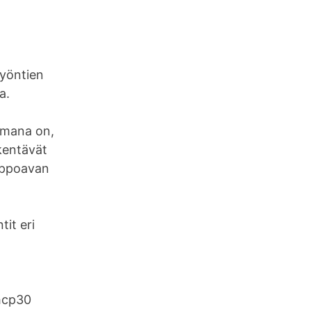
lyöntien
a.
elmana on,
ikentävät
 uppoavan
tit eri
p30